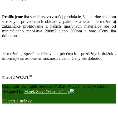
Profilujeme
iba suché rezivo z našej produkcie, štandardne skladom
v rôznych prevedeniach obkladov, palubiek a terás. Je možné aj
zákaznícke profilovanie z našich masívnych materiálov ale od
minimálneho množstva 200m2 alebo 300bm a viac. Ceny iba
dohodou.
Je možné aj špeciálne frézovanie priečnych a pozdĺžnych drážok ,
informujte sa osobne na možnosti a cenu. Ceny iba dohodou.
®
© 2012
WCUT
Copyright - All rights reserved © 2026 WCUT_ info@wcut.sk .
Designed by
Marek Sarvaš
Mapa stránky
PC verzia stránky