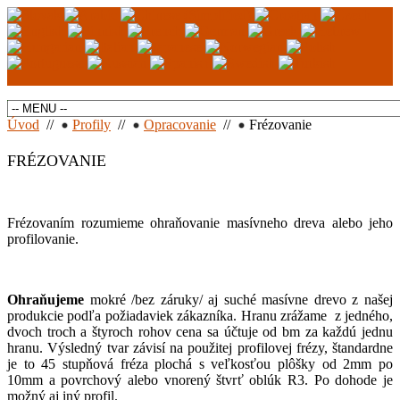
Úvod
//
Profily
//
Opracovanie
//
Frézovanie
FRÉZOVANIE
Frézovaním rozumieme ohraňovanie masívneho dreva alebo jeho
profilovanie.
Ohraňujeme
mokré /bez záruky/ aj suché masívne drevo z našej
produkcie podľa požiadaviek zákazníka. Hranu zrážame z jedného,
dvoch troch a štyroch rohov cena sa účtuje od bm za každú jednu
hranu. Výsledný tvar závisí na použitej profilovej frézy, štandardne
je to 45 stupňová fréza plochá s veľkosťou plôšky od 2mm po
10mm a povrchový alebo vnorený štvrť oblúk R3. Po dohode je
možný aj iný profil.